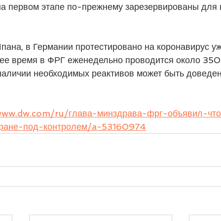
на первом этапе по-прежнему зарезервированы для 
ана, в Германии протестировано на коронавирус уже
ее время в ФРГ еженедельно проводится около 350 
 наличии необходимых реактивов может быть доведе
www.dw.com/ru/глава-минздрава-фрг-объявил-чт
тране-под-контролем/a-53160974