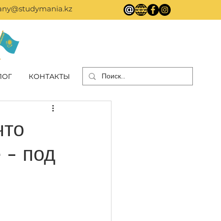
ny@studymania.kz
ЛОГ
КОНТАКТЫ
что
 - под