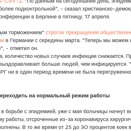
RS-CoV-2
. "По данным на сегодняшний день, эпидем
более подконтрольной", - сказал христианско-демок
онференции в Берлине в пятницу, 17 апреля.
ым торможением" 
строгое прекращение общественно
ни
 в Германии с середины марта. "Теперь мы можем с
, - отметил он.
, количество новых случаев инфекции снижается. Пр
выздоравливает больше людей, чем инфицируется. 
РГ ни в один период времени не была перегруженной
переходить на нормальный режим работы
в борьбе с эпидемией, уже с мая больницы начнут в
у работы, отсроченные из-за коронавируса хирургич
олнены. В то же время от 25 до 30 процентов коек 