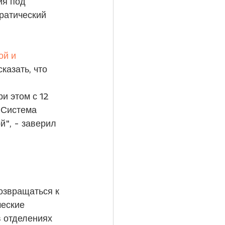
ия под 
ратический 
й и 
казать, что 
и этом с 12 
"Система 
", - заверил 
озвращаться к 
еские 
в отделениях 