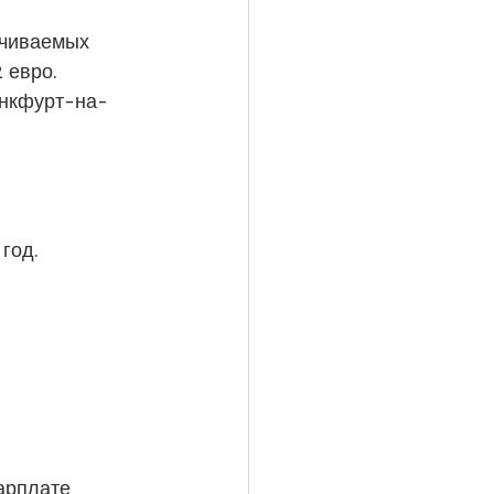
ачиваемых 
 евро. 
анкфурт-на-
год.
арплате 