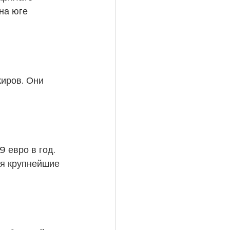
на юге 
иров. Они 
 евро в год. 
ся крупнейшие 