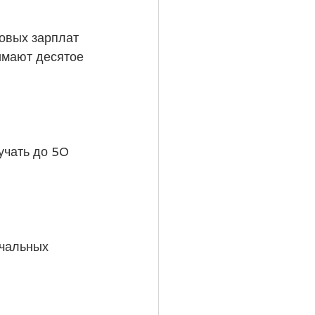
овых зарплат 
имают десятое 
учать до 50 
чальных 