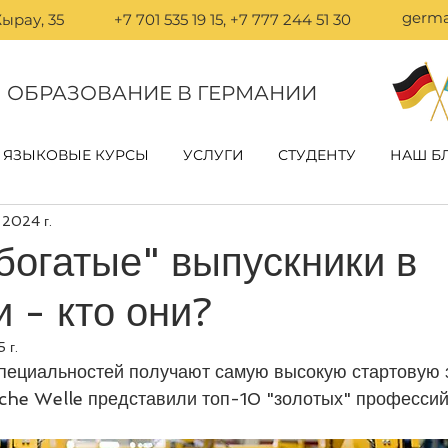
germa
ырау, 35
+7 701 535 19 15, +7 777 244 51 30
ОБРАЗОВАНИЕ В ГЕРМАНИИ
ЯЗЫКОВЫЕ КУРСЫ
УСЛУГИ
СТУДЕНТУ
НАШ Б
 2024 г.
богатые" выпускники в
 - кто они?
 г.
специальностей получают самую высокую стартовую з
che Welle представили топ-10 "золотых" профессий