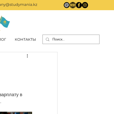
ny@studymania.kz
ЛОГ
КОНТАКТЫ
арплату в 
.