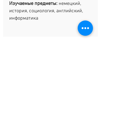
Изучаемые предметы:
немецкий,
история, социология, английский,
информатика
ОСОБЕННОСТИ
ШТУДИЕНКОЛЛЕГА
Приоритет при поступлении в вузы
Саксонии-Анхальт
Не очень высокий конкурс и несложный
вступительный экзамен
Наличие общежития для студентов ШК
ШК организует студентам культурно-
спортивную программу каждый семестр
Невысокие расходы на проживание в