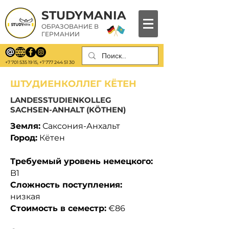
STUDYMANIA
ОБРАЗОВАНИЕ В
ГЕРМАНИИ
+7 701 535 19 15
,
+7 777 244 51 30
ШТУДИЕНКОЛЛЕГ КЁТЕН
LANDESSTUDIENKOLLEG
SACHSEN-ANHALT (KÖTHEN)
Земля:
Саксония-Анхальт
Город:
Кётен
Требуемый уровень немецкого:
B1
Сложность поступления:
низкая
Стоимость в семестр:
€86