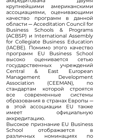
аккредитована двумя
крупнейшими американскими
ассоциациями, оценивающими
качество программ в данной
области ─ Acceditation Council for
Business Schools & Programs
(ACBSP) и International Assembly
for Collegiate Business Education
(IACBE). Помимо этого качество
программ EU Business School
высоко оценивается сетью
государственных учреждений
Central & East European
Management Development
Association (CEEMAN), по
стандартам которой строятся
все современные системы
образования в странах Европы ─
в этой ассоциации EU также
имеет официальную
аккредитацию.
Высокое признание EU Business
School отображается в
различных номинациях по